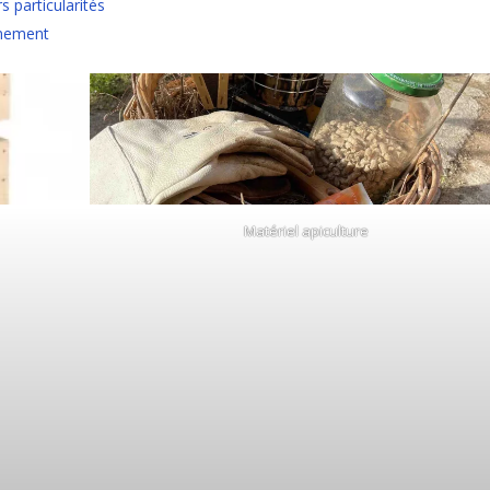
s particularités
nnement
Matériel apiculture