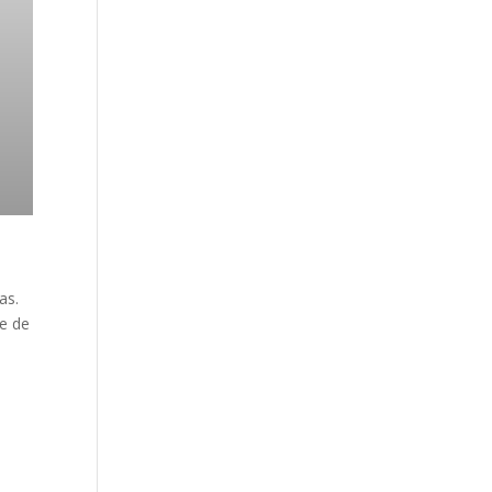
as.
ie de