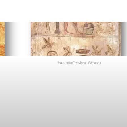
Bas-relief d’Abou Ghorab