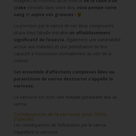
Imaginez un moment qu’un insecte
de la taille d’un
crabe
s’installe dans votre dos,
vous pompe votre
sang
et
aspire vos graisses
!
La ponction par le varroa de ces deux composants
vitaux chez l’abeille entraîne
un affaiblissement
significatif de l’insecte.
Également une vulnérabilité
accrue aux maladies et une perturbation de leur
capacité à fonctionner normalement au sein de la
colonie.
Cet ensemble d’affections complexes liées au
parasitisme de varroa destructor s’appelle la
varroose.
La varroose est donc une maladie parasitaire due au
varroa
Conséquences de la varroose pour l’hôte
(l’abeille)
Les conséquences de l’infestation par le varroa
s’appellent la varroose.