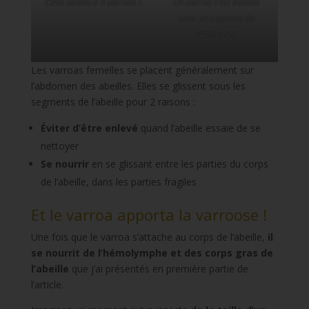
Cette abeille a 4 varroas !
Un varroa s’est installé
sous un segment de
l’abdomen
Les varroas femelles se placent généralement sur
l’abdomen des abeilles. Elles se glissent sous les
segments de l’abeille pour 2 raisons :
Éviter d’être enlevé
quand l’abeille essaie de se
nettoyer
Se nourrir
en se glissant entre les parties du corps
de l’abeille, dans les parties fragiles
Et le varroa apporta la varroose !
Une fois que le varroa s’attache au corps de l’abeille,
il
se nourrit de l’hémolymphe et des corps gras de
l’abeille
que j’ai présentés en première partie de
l’article.