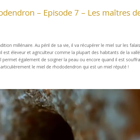
odendron – Episode 7 – Les maîtres d
on millénaire. Au péril de sa vie, il va récupérer le miel sur les falai
 est éleveur et agriculteur comme la plupart des habitants de la vallée
il permet également de soigner la peau ou encore quand il est souffra
particulièrement le miel de rhododendron qui est un miel réputé !