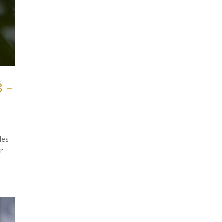
8 –
les
er