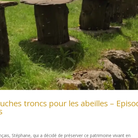
ruches troncs pour les abeilles – Episo
s
rançais, Stéphane, qui a décidé de préserver ce patrimoine vivant en