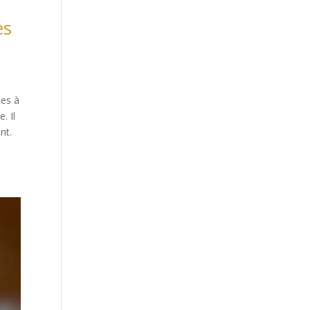
es
ses à
. Il
nt.