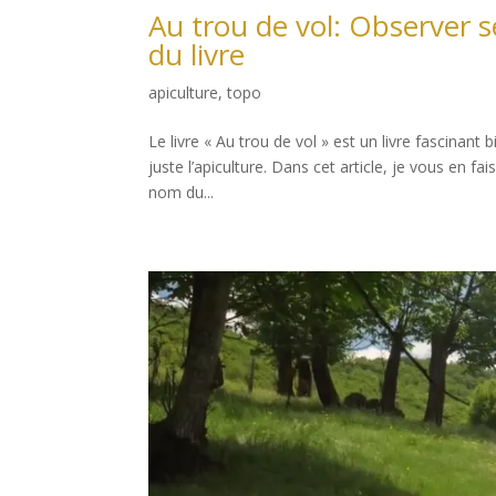
Au trou de vol: Observer s
du livre
apiculture
,
topo
Le livre « Au trou de vol » est un livre fascinan
juste l’apiculture. Dans cet article, je vous en f
nom du...