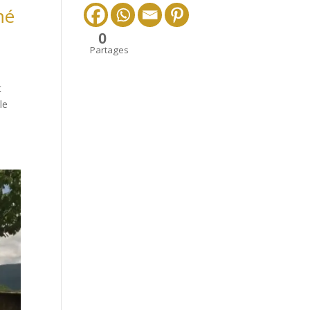
mé
0
Partages
t
le