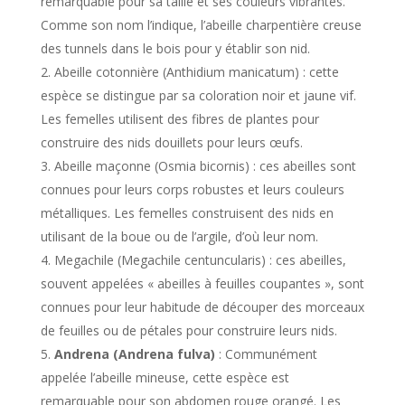
remarquable pour sa taille et ses couleurs vibrantes.
Comme son nom l’indique, l’abeille charpentière creuse
des tunnels dans le bois pour y établir son nid.
Abeille cotonnière (Anthidium manicatum) : cette
espèce se distingue par sa coloration noir et jaune vif.
Les femelles utilisent des fibres de plantes pour
construire des nids douillets pour leurs œufs.
Abeille maçonne (Osmia bicornis) : ces abeilles sont
connues pour leurs corps robustes et leurs couleurs
métalliques. Les femelles construisent des nids en
utilisant de la boue ou de l’argile, d’où leur nom.
Megachile (Megachile centuncularis) : ces abeilles,
souvent appelées « abeilles à feuilles coupantes », sont
connues pour leur habitude de découper des morceaux
de feuilles ou de pétales pour construire leurs nids.
Andrena (Andrena fulva)
: Communément
appelée l’abeille mineuse, cette espèce est
remarquable pour son abdomen rouge orangé. Les