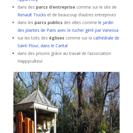
dans des
parcs d’entreprise
comme sur le site de
Renault Trucks
et de beaucoup d’autres entreprises
dans les
parcs publics
des villes comme
le jardin
des plantes de Paris avec le rucher géré par Vanessa
sur les toits des
églises
comme sur la
cathédrale de
Saint-Flour, dans le Cantal
dans des prisons grâce au travail de l’association
Happyculteur