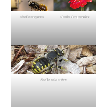
Abeille maçonne
Abeille charpentière
Abeille cotonnière