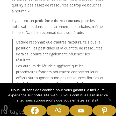
qu’il n’y a pas assez de ressources et trop de bouches
à nourrir. »
Il y a donc un
problème de ressources
pour les
pollinisateurs dans les environnements urbains, même
Isabelle Dajoz le reconnaît dans son étude.
L’étude reconnaît que d’autres facteurs, tels que la
pollution, les pesticides et la quantité de ressources
florales, pourraient également influencer les
résultats.
Les auteurs de l’étude suggèrent que les
propriétaires fonciers pourraient concentrer leurs
efforts sur l’augmentation des ressources florales et
des habitats pour les pollinisateurs plutôt que
d’ajouter des colonies d’abeilles.
Nous utilisons des cookies pour vous garantir la meilleure
expérience sur notre site web. Si vous continuez à utiliser ce
site, nous supposerons que vous en êtes satisfait.
Oui, il faut continuer d’installer des ruches en
ville !
0
Ok
Les villes ont besoin des ruches
Partages