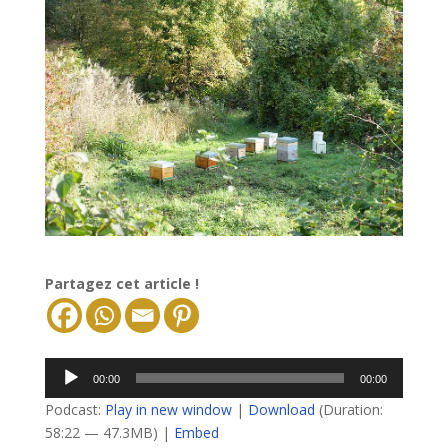
Partagez cet article !
Lecteur
00:00
00:00
audio
Podcast:
Play in new window
|
Download
(Duration:
58:22 — 47.3MB) |
Embed