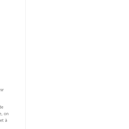
nir
de
e, on
 et à