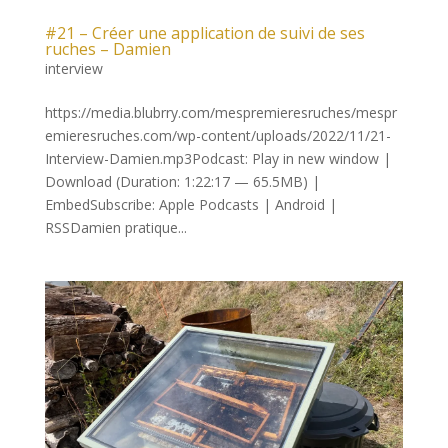
#21 – Créer une application de suivi de ses
ruches – Damien
interview
https://media.blubrry.com/mespremieresruches/mespr
emieresruches.com/wp-content/uploads/2022/11/21-
Interview-Damien.mp3Podcast: Play in new window |
Download (Duration: 1:22:17 — 65.5MB) |
EmbedSubscribe: Apple Podcasts | Android |
RSSDamien pratique...