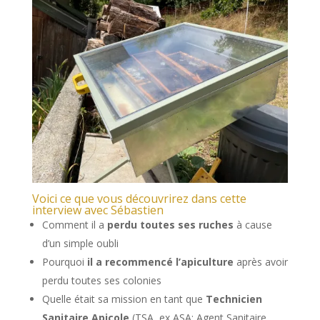
Voici ce que vous découvrirez dans cette
interview avec Sébastien
Comment il a
perdu toutes ses ruches
à cause
d’un simple oubli
Pourquoi
il a recommencé l’apiculture
après avoir
perdu toutes ses colonies
Quelle était sa mission en tant que
Technicien
Sanitaire Apicole
(TSA, ex ASA: Agent Sanitaire