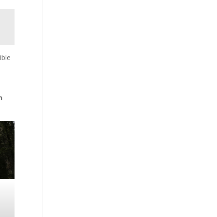
ible
s
n