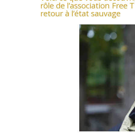
rôle de l’association Free T
retour à l’état sauvage