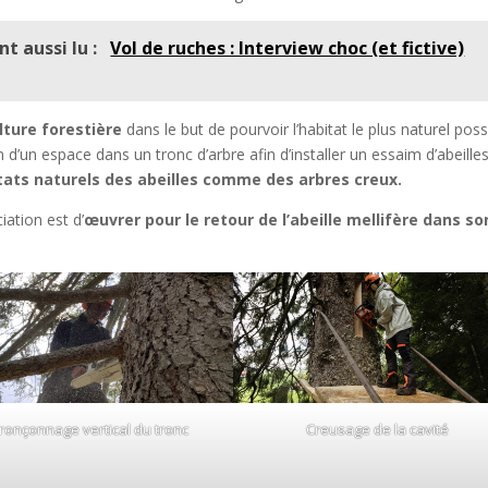
nt aussi lu :
Vol de ruches : Interview choc (et fictive)
ulture forestière
dans le but de pourvoir l’habitat le plus naturel poss
on d’un espace dans un tronc d’arbre afin d’installer un essaim d’abeille
itats naturels des abeilles comme des arbres creux.
iation est d’
œuvrer pour le retour de l’abeille mellifère dans so
ronçonnage vertical du tronc
Creusage de la cavité