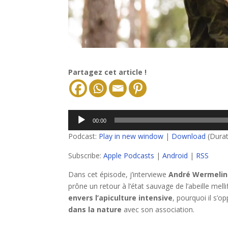
Partagez cet article !
Lecteur
00:00
audio
Podcast:
Play in new window
|
Download
(Durat
Subscribe:
Apple Podcasts
|
Android
|
RSS
Dans cet épisode, j’interviewe
André Wermelin
prône un retour à l’état sauvage de l’abeille mel
envers l’apiculture intensive
, pourquoi il s’
dans la nature
avec son association.