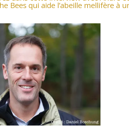
he Bees qui aide l’abeille mellifère à u