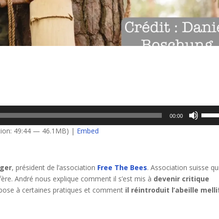
Utilis
00:00
les
ion: 49:44 — 46.1MB) |
Embed
flèch
haut/
pour
ger
, président de l’association
Free The Bees
. Association suisse qu
augm
lifère. André nous explique comment il s’est mis à
devenir critique
ou
oppose à certaines pratiques et comment
il réintroduit l’abeille mell
dimin
le
volum