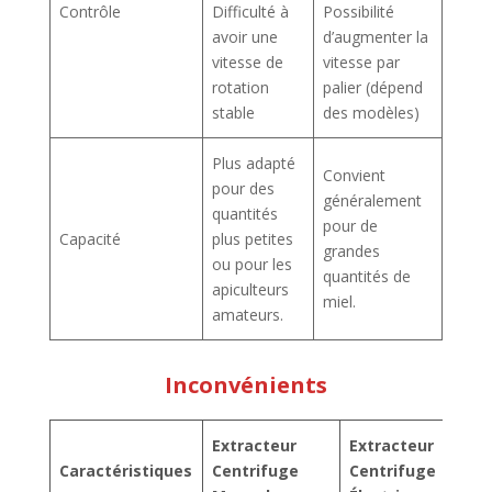
Contrôle
Difficulté à
Possibilité
avoir une
d’augmenter la
vitesse de
vitesse par
rotation
palier (dépend
stable
des modèles)
Plus adapté
Convient
pour des
généralement
quantités
pour de
Capacité
plus petites
grandes
ou pour les
quantités de
apiculteurs
miel.
amateurs.
Inconvénients
Extracteur
Extracteur
Caractéristiques
Centrifuge
Centrifuge