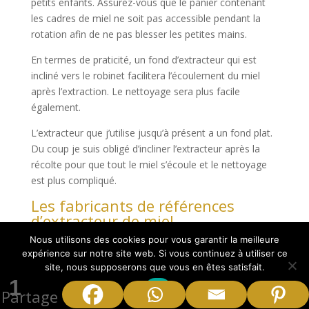
petits enfants. Assurez-vous que le panier contenant
les cadres de miel ne soit pas accessible pendant la
rotation afin de ne pas blesser les petites mains.
En termes de praticité, un fond d’extracteur qui est
incliné vers le robinet facilitera l’écoulement du miel
après l’extraction. Le nettoyage sera plus facile
également.
L’extracteur que j’utilise jusqu’à présent a un fond plat.
Du coup je suis obligé d’incliner l’extracteur après la
récolte pour que tout le miel s’écoule et le nettoyage
est plus compliqué.
Les fabricants de références
d’extracteur de miel
Nous utilisons des cookies pour vous garantir la meilleure
expérience sur notre site web. Si vous continuez à utiliser ce
site, nous supposerons que vous en êtes satisfait.
1
Ok
Partage