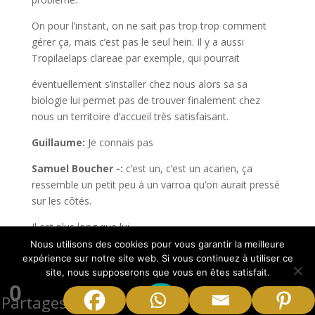
On pour l’instant, on ne sait pas trop trop comment
gérer ça, mais c’est pas le seul hein. Il y a aussi
Tropilaelaps clareae par exemple, qui pourrait
éventuellement s’installer chez nous alors sa sa
biologie lui permet pas de trouver finalement chez
nous un territoire d’accueil très satisfaisant.
Guillaume:
Je connais pas
Samuel Boucher -:
c’est un, c’est un acarien, ça
ressemble un petit peu à un varroa qu’on aurait pressé
sur les côtés.
Il est plus long que lui.
Nous utilisons des cookies pour vous garantir la meilleure
Varois est tout rond, lui il est plutôt long mais il fait
expérience sur notre site web. Si vous continuez à utiliser ce
exactement la même chose que lui. Il
site, nous supposerons que vous en êtes satisfait.
0
Ok
va pareil pomper l’hémolymphe et cetera et cetera
Partages
Donc c’est un c’est un petit parasite pour le coup un