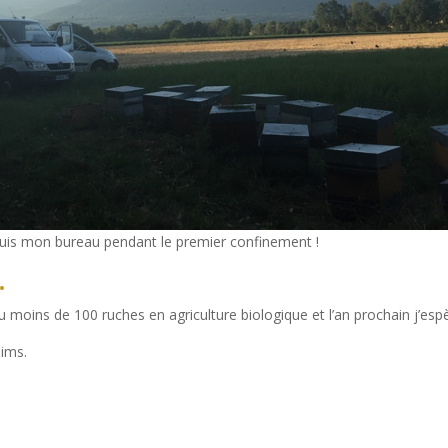
uis mon bureau pendant le premier confinement !
.
 moins de 100 ruches en agriculture biologique et l’an prochain j’espè
aims.