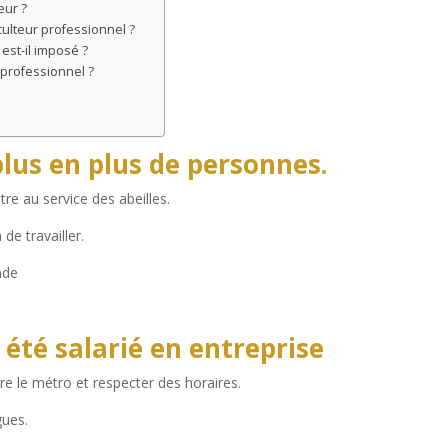
eur ?
culteur professionnel ?
 est-il imposé ?
 professionnel ?
plus en plus de personnes.
être au service des abeilles.
de travailler.
nde
i été salarié en entreprise
e le métro et respecter des horaires.
gues.