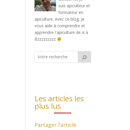
suis apiculteur et
formateur en
apiculture. Avec ce blog, je
vous aide à comprendre et
apprendre l'apiculture de A à
Bzzzzzzzzz
Les articles les
plus lus
Partager l’article