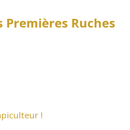
 Premières Ruches
apiculteur !