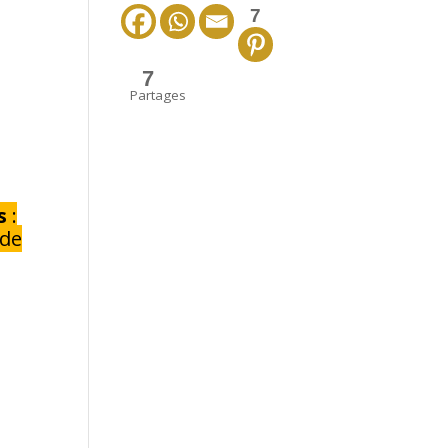
7
7
Partages
s
:
 de