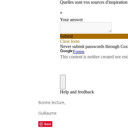
Bonne lecture,
Guillaume
Save