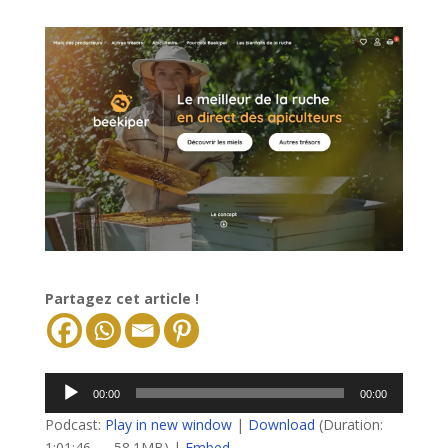
Partagez cet article !
Lecteur
00:00
00:00
audio
Podcast:
Play in new window
|
Download
(Duration:
1:01:46 — 58.1MB) |
Embed